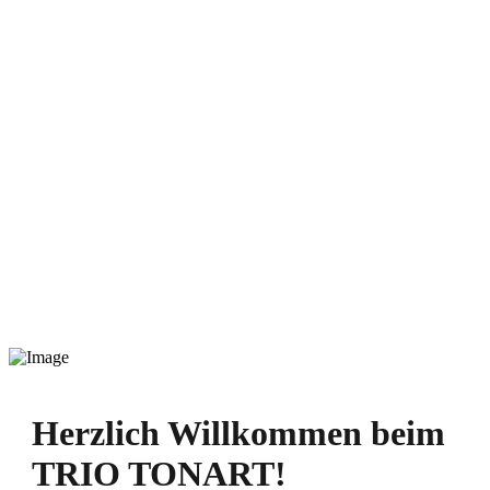
Freude an Musik
Klavierunterricht
Leistungen
Klavierunterricht
Blockflötenunterricht
Musikalische Früherziehung
Meine Person
Kontakt
Trio Ton Art
Repertoire
Musiker
Bildergalerie
Kontakt
Über Uns
Herzlich Willkommen beim
TRIO TONART
!